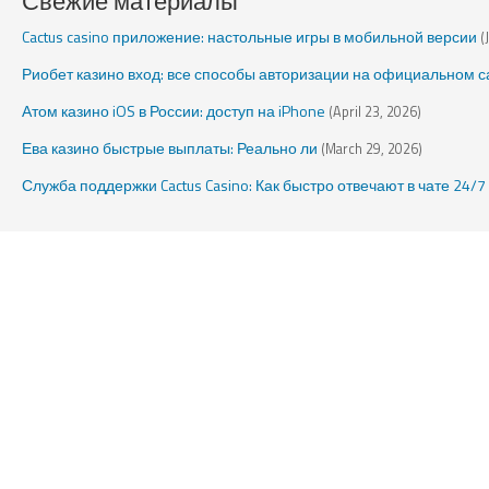
Свежие материалы
Cactus casino приложение: настольные игры в мобильной версии
(
Риобет казино вход: все способы авторизации на официальном с
Атом казино iOS в России: доступ на iPhone
(April 23, 2026)
Ева казино быстрые выплаты: Реально ли
(March 29, 2026)
Служба поддержки Cactus Casino: Как быстро отвечают в чате 24/7