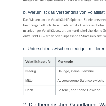
b. Warum ist das Verständnis von Volatilität 
Das Wissen um die Volatilität hilft Spielern, Spiele entspr
bevorzugen oft volatilere Spiele, um die Chance auf hohe
mit niedriger Volatilität setzen, um kontinuierliche klein
enttäuscht zu werden oder unpassende Strategien anzu
c. Unterschied zwischen niedriger, mittlerer 
Volatilitätsstufe
Merkmale
Niedrig
Häufige, kleine Gewinne
Mittel
Ausgewogene Balance zwischen
Hoch
Seltene, aber hohe Gewinne
2. Die theoretischen Grundlagen: Was