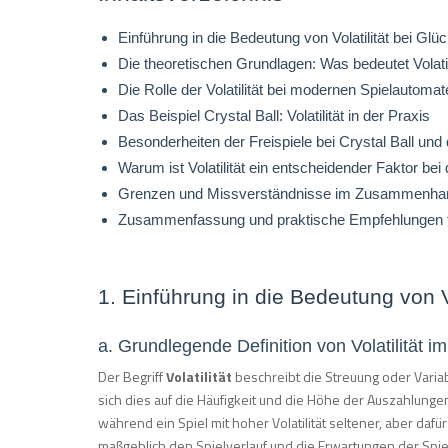
Einführung in die Bedeutung von Volatilität bei Glü
Die theoretischen Grundlagen: Was bedeutet Volatili
Die Rolle der Volatilität bei modernen Spielautoma
Das Beispiel Crystal Ball: Volatilität in der Praxis
Besonderheiten der Freispiele bei Crystal Ball und de
Warum ist Volatilität ein entscheidender Faktor bei
Grenzen und Missverständnisse im Zusammenhang m
Zusammenfassung und praktische Empfehlungen f
1. Einführung in die Bedeutung von V
a. Grundlegende Definition von Volatilität 
Der Begriff
Volatilität
beschreibt die Streuung oder Variab
sich dies auf die Häufigkeit und die Höhe der Auszahlungen.
während ein Spiel mit hoher Volatilität seltener, aber da
maßgeblich den Spielverlauf und die Erwartungen der Spie