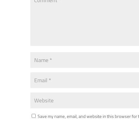
Save my name, email, and website in this browser for 