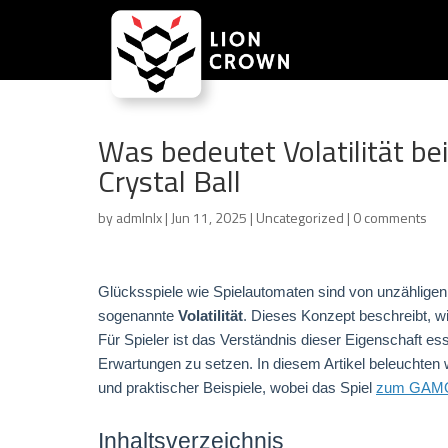
Was bedeutet Volatilität be
Crystal Ball
by
admlnlx
|
Jun 11, 2025
|
Uncategorized
|
0 comments
Glücksspiele wie Spielautomaten sind von unzähligen F
sogenannte
Volatilität
. Dieses Konzept beschreibt, w
Für Spieler ist das Verständnis dieser Eigenschaft es
Erwartungen zu setzen. In diesem Artikel beleuchten w
und praktischer Beispiele, wobei das Spiel
zum GAMOM
Inhaltsverzeichnis