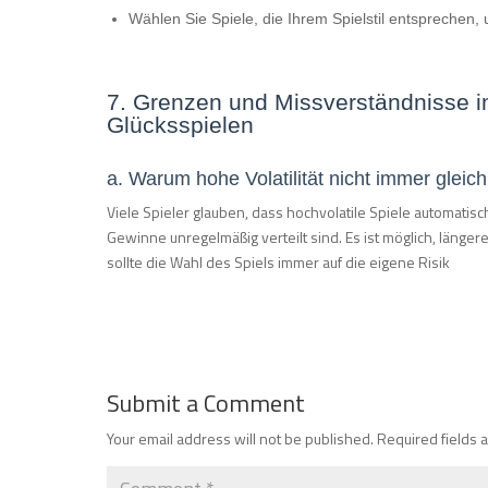
Wählen Sie Spiele, die Ihrem Spielstil entsprechen,
7. Grenzen und Missverständnisse i
Glücksspielen
a. Warum hohe Volatilität nicht immer glei
Viele Spieler glauben, dass hochvolatile Spiele automatisc
Gewinne unregelmäßig verteilt sind. Es ist möglich, länger
sollte die Wahl des Spiels immer auf die eigene Risik
Submit a Comment
Your email address will not be published.
Required fields