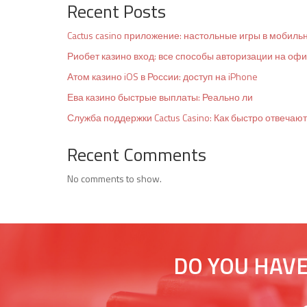
Recent Posts
Cactus casino приложение: настольные игры в мобиль
Риобет казино вход: все способы авторизации на оф
Атом казино iOS в России: доступ на iPhone
Ева казино быстрые выплаты: Реально ли
Служба поддержки Cactus Casino: Как быстро отвечают
Recent Comments
No comments to show.
DO YOU HAVE