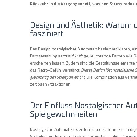
Rückkehr in die Vergangenheit, was den Stress reduzie
Design und Ästhetik: Warum 
fasziniert
Das Design nostalgischer Automaten basiert auf klaren, e
Farbgestaltung setzt auf kräftige, leuchtende Farben wie 
erscheinen lassen. Zudem sind die Gestaltungselemente hä
das Retro-Gefühl verstärkt.
Dieses Design löst nostalgische G
gleichzeitig den Spielspaß erhöht
. Die Kombination aus vert
zeitlosen Attraktionen.
Der Einfluss Nostalgischer A
Spielgewohnheiten
Nostalgische Automaten werden heute zunehmend in digital
Vorteilen moderner Technik zu verbinden. Online-Casinos 