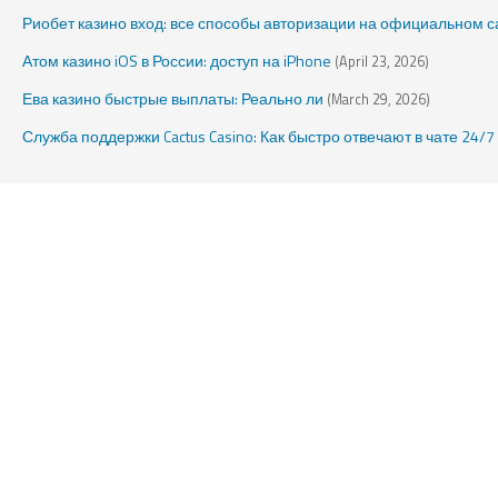
Риобет казино вход: все способы авторизации на официальном с
Атом казино iOS в России: доступ на iPhone
(April 23, 2026)
Ева казино быстрые выплаты: Реально ли
(March 29, 2026)
Служба поддержки Cactus Casino: Как быстро отвечают в чате 24/7