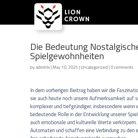
Die Bedeutung Nostalgisch
Spielgewohnheiten
by
admlnlx
|
May 10, 2025
|
Uncategorized
|
0 comments
In dem vorherigen Beitrag haben wir die Faszinat
sie auch heute noch unsere Aufmerksamkeit auf si
komplexer und tiefgründiger, insbesondere wenn 
bedeutende Rolle in der Entwicklung unserer Spie
auch emotionale und kulturelle Werte verkörpern. 
Automaten und schaffen eine Verbindung zu den e