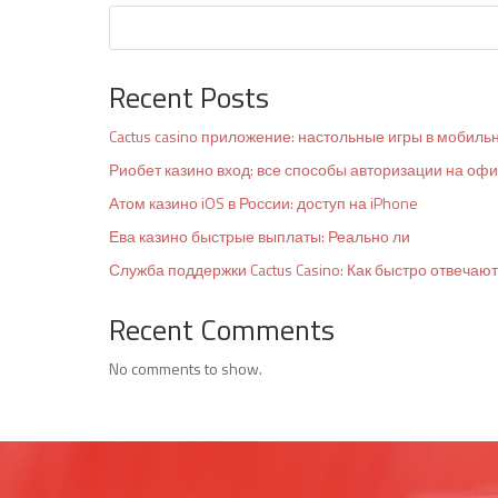
Recent Posts
Cactus casino приложение: настольные игры в мобиль
Риобет казино вход: все способы авторизации на оф
Атом казино iOS в России: доступ на iPhone
Ева казино быстрые выплаты: Реально ли
Служба поддержки Cactus Casino: Как быстро отвечают
Recent Comments
No comments to show.