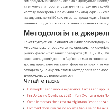
гемороїдальної хвороби окремо акцентується необхід
та виконувати прості вправи для ніг та тазу, що у ком
частоту загострень. Практичний приклад: офісний спі
нагадувань, кожні 50 хвилин встає, трохи ходить і заст
менше епізодів болю та запалення порівняно з періодо
Методологія та джерела
Текст ґрунтується на аналізі клінічних рекомендацій Є
Американського товариства колоректальних хірургів (A
ризики фальсифікованих препаратів (ВООЗ, 2017). Вик
включаючи дослідження з бар’єрних маз та консервати
досвіду враховано тематичні форуми та практичні коме
заходи та динаміку симптомів. Методологія спрямован
джерелами, що перевіряються.
Читайте также:
Betmorph Casino mobile experience: Games and app usa
Pin Up Casino Qeydiyyat 2025 – Yeni Oyunçular üçün Nə
Come le meccaniche a cascata migliorano l’esperienza d
Comment choisir un casino en ligne fiable selon les avi