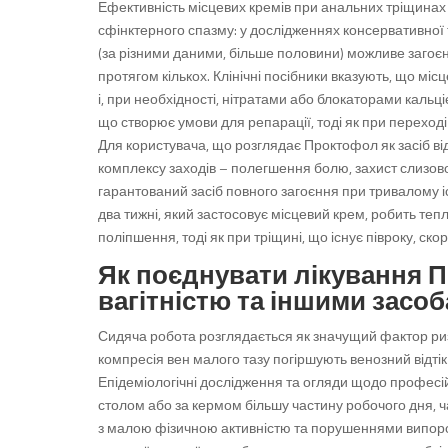
Ефективність місцевих кремів при анальних тріщинах 
сфінктерного спазму: у дослідженнях консервативної т
(за різними даними, більше половини) можливе загоєнн
протягом кількох. Клінічні посібники вказують, що м
і, при необхідності, нітратами або блокаторами кальці
що створює умови для репарації, тоді як при переході
Для користувача, що розглядає Проктофол як засіб ві
комплексу заходів – полегшення болю, захист слизово
гарантований засіб повного загоєння при тривалому і
два тижні, який застосовує місцевий крем, робить тепл
поліпшення, тоді як при тріщині, що існує півроку, ск
Як поєднувати лікування 
вагітністю та іншими засо
Сидяча робота розглядається як значущий фактор риз
компресія вен малого тазу погіршують венозний відті
Епідеміологічні дослідження та огляди щодо професійн
столом або за кермом більшу частину робочого дня, 
з малою фізичною активністю та порушеннями випоро