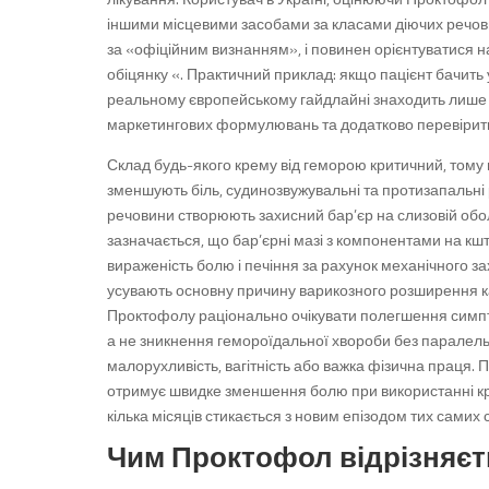
іншими місцевими засобами за класами діючих речови
за «офіційним визнанням», і повинен орієнтуватися на
обіцянку «. Практичний приклад: якщо пацієнт бачить 
реальному європейському гайдлайні знаходить лише о
маркетингових формулювань та додатково перевірити
Склад будь-якого крему від геморою критичний, тому щ
зменшують біль, судинозвужувальні та протизапальні
речовини створюють захисний бар’єр на слизовій обол
зазначається, що бар’єрні мазі з компонентами на к
вираженість болю і печіння за рахунок механічного з
усувають основну причину варикозного розширення кав
Проктофолу раціонально очікувати полегшення симпт
а не зникнення гемороїдальної хвороби без паралельн
малорухливість, вагітність або важка фізична праця. 
отримує швидке зменшення болю при використанні кре
кілька місяців стикається з новим епізодом тих самих 
Чим Проктофол відрізняєт