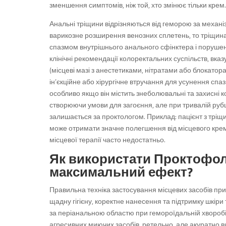
зменшення симптомів, ніж той, хто змінює тільки крем.
Анальні тріщини відрізняються від геморою за механі
варикозне розширення венозних сплетень, то тріщина 
спазмом внутрішнього анального сфінктера і порушен
клінічні рекомендації колоректальних суспільств, вка
(місцеві мазі з анестетиками, нітратами або блокатора
ін’єкційне або хірургічне втручання для усунення спа
особливо якщо він містить знеболювальні та захисні
створюючи умови для загоєння, але при тривалій руб
залишається за проктологом. Приклад: пацієнт з тріщ
може отримати значне полегшення від місцевого крему 
місцевої терапії часто недостатньо.
Як використати Проктофол
максимальний ефект?
Правильна техніка застосування місцевих засобів при
щадну гігієну, коректне нанесення та підтримку шкіри
за періанальною областю при гемороїдальній хвороб
агресивних миючих засобів, ретельно, але акуратно в