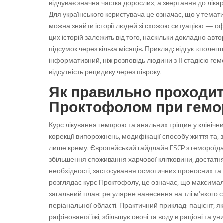
відчуває значна частка дорослих, а звертання до лік
Для українського користувача це означає, що у тема
можна знайти історії людей зі схожою ситуацією — офісн
цих історій залежить від того, наскільки докладно авт
підсумок через кілька місяців. Приклад: відгук «полег
інформативний, ніж розповідь людини з ІІ стадією гем
відсутність рецидиву через півроку.
Як правильно проходит
Проктофолом при гемор
Курс лікування геморою та анальних тріщин у клінічни
корекції випорожнень, модифікації способу життя та, 
лише крему. Європейський гайдлайн ESCP з гемороїда
збільшення споживання харчової клітковини, достатня
необхідності, застосування осмотичних проносних та 
розглядає курс Проктофолу, це означає, що максимал
загальний план: регулярне нанесення на тлі м’якого сті
періанальної області. Практичний приклад: пацієнт, я
рафінованої їжі, збільшує овочі та воду в раціоні та 