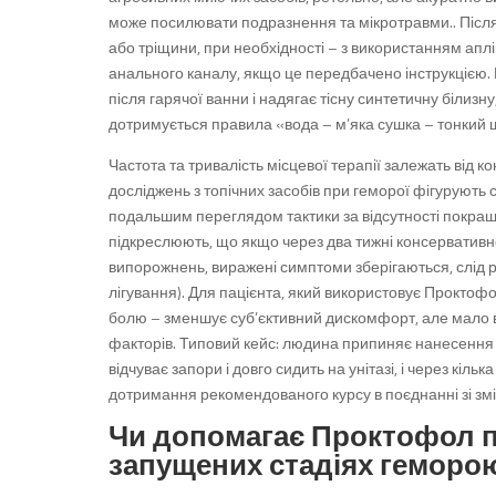
може посилювати подразнення та мікротравми.. Після 
або тріщини, при необхідності – з використанням апл
анального каналу, якщо це передбачено інструкцією. 
після гарячої ванни і надягає тісну синтетичну білизну
дотримується правила «вода – м’яка сушка – тонкий 
Частота та тривалість місцевої терапії залежать від к
досліджень з топічних засобів при геморої фігурують
подальшим переглядом тактики за відсутності покращ
підкреслюють, що якщо через два тижні консервативно
випорожнень, виражені симптоми зберігаються, слід р
лігування). Для пацієнта, який використовує Проктофо
болю – зменшує суб’єктивний дискомфорт, але мало в
факторів. Типовий кейс: людина припиняє нанесення кр
відчуває запори і довго сидить на унітазі, і через кіль
дотримання рекомендованого курсу в поєднанні зі зм
Чи допомагає Проктофол п
запущених стадіях геморо