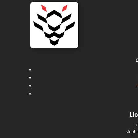
Q
F
Li
+
steph