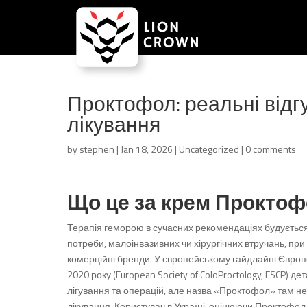
Проктофол: реальні відгу
лікування
by
stephen
|
Jan 18, 2026
|
Uncategorized
|
0 comments
Що це за крем Проктофо
Терапія геморою в сучасних рекомендаціях будується н
потреби, малоінвазивних чи хірургічних втручань, при
комерційні бренди. У європейському гайдлайні Європ
2020 року (European Society of ColoProctology, ESCP) 
лігування та операцій, але назва «Проктофол» там не 
лікування. Користувач в Україні, оцінюючи Проктоф