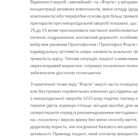
Відмінності версій «звичайний» та «Форте» у місцеви
концентрації активних компонентів, зміни складу (д
компонента) або переробки основи для більш тривало
препаратів при гемороїдальній хворобі показано, що з
2% до 5% може прискорювати настання знеболювально
печіння, подразнення, контактний дерматит, особливо
вибір між умовним Проктофолом і Проктофол Форте по
індивідуальну чутливість шкіри, наявність анальних 
тривалість курсу. Типова ситуація: пацієнт з невели
через яскравий маркетинг і отримує посилення печінн
забезпечити достатню полегшення.
З практичної точки зору “Форте”-версії часто позиціон
але без прямих порівняльних клінічних досліджень 
з гемороїдальної хвороби 2020 року поділяє тактику л
терапія (дієта, корекція стільця, місцеві засоби), для 
склеротерапія поряд із рекомендованими методами не 
на «посилену» версію крему без зміни способу життя,
додаткову користь, ніж поєднання базового місцевог
активності. Приклад: пацієнт, який спочатку викори