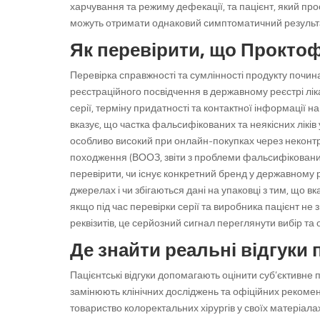
харчування та режиму дефекації, та пацієнт, який про
можуть отримати однаковий симптоматичний результат 
Як перевірити, що Проктоф
Перевірка справжності та сумлінності продукту почин
реєстраційного посвідчення в державному реєстрі ліка
серії, терміну придатності та контактної інформації на
вказує, що частка фальсифікованих та неякісних ліків 
особливо високий при онлайн-покупках через неконтро
походження (ВООЗ, звіти з проблеми фальсифікованих л
перевірити, чи існує конкретний бренд у державному р
джерелах і чи збігаються дані на упаковці з тим, що 
якщо під час перевірки серії та виробника пацієнт не
реквізитів, це серйозний сигнал переглянути вибір т
Де знайти реальні відгуки п
Пацієнтські відгуки допомагають оцінити суб’єктивне
замінюють клінічних досліджень та офіційних рекоме
товариство колоректальних хірургів у своїх матеріал